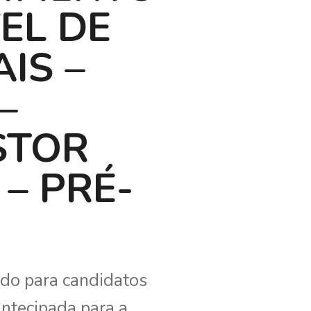
EL DE
IS –
–
STOR
– PRÉ-
ido para candidatos
ntecipada para a