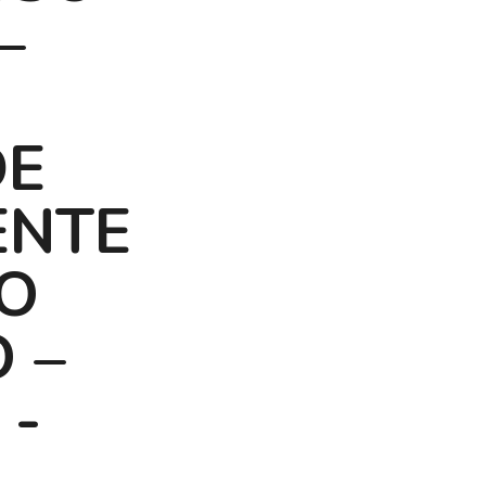
–
DE
ENTE
O
 –
 -