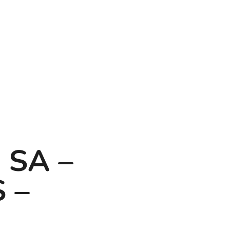
 SA –
 –