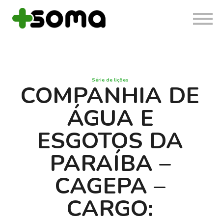
Cursos
Login
Cadastrar
Série de lições
COMPANHIA DE
ÁGUA E
ESGOTOS DA
PARAÍBA –
CAGEPA –
CARGO: